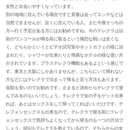
女性と出会いやすくなっています。
別の地域に住んでいる場合ですと直接は会ってエッチなどは
当然できませんが、近くに住んでいる人、また今後そっちの
方へ行く予定がある方にはお勧めですね。今のテレクラは以
前のワンコールが鳴る前に取るという熾烈な戦いは全くな
く、どちらかというとビデオ試写室やネットカフェの様に泊
まれたり、シャワーが出来たりと簡易なホテルの様な使い方
がされています。プラステレクラ機能もあるよという感じで
す。東京と大阪にしかありませんが、こちらにいて帰れない
方などにはテレクラで泊まって帰ると言う方法もあります。
金額も安いのでお勧めです。止まると決めたらテレクラで遊
んでみるのもいいでしょう。テレクラで女の子をゲット出来
れば、あとはセックスをして帰ってくればいいだけです。テ
レフォンセックスも出来るので、テレクラで寝る前にテレフ
ォンセックスで気持ちよくなってから寝るのも一つの方法で
しょう。MGIもテレクラを抱えているので、そちらからの女